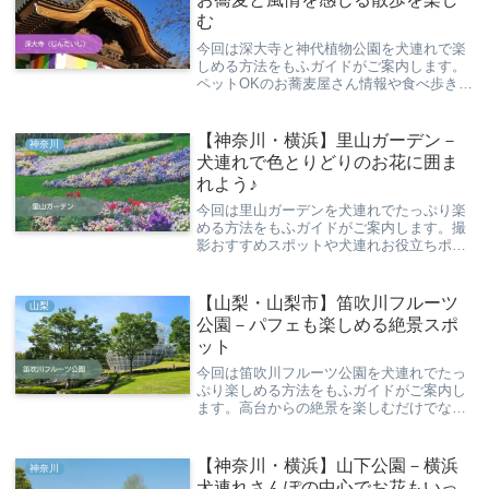
む
今回は深大寺と神代植物公園を犬連れで楽
しめる方法をもふガイドがご案内します。
ペットOKのお蕎麦屋さん情報や食べ歩きや
散策に最適な深大寺周辺を楽しもう♪
【神奈川・横浜】里山ガーデン－
神奈川
犬連れで色とりどりのお花に囲ま
れよう♪
今回は里山ガーデンを犬連れでたっぷり楽
める方法をもふガイドがご案内します。撮
影おすすめスポットや犬連れお役立ちポイ
ントなど、お花に囲まれて写真映えする里
山ガーデンの魅力とは？
【山梨・山梨市】笛吹川フルーツ
山梨
公園－パフェも楽しめる絶景スポ
ット
今回は笛吹川フルーツ公園を犬連れでたっ
ぷり楽しめる方法をもふガイドがご案内し
ます。高台からの絶景を楽しむだけでな
く、季節のフルーツパフェまで満喫できる
方法を詳しくご紹介♪
【神奈川・横浜】山下公園－横浜
神奈川
犬連れさんぽの中心でお花もいっ