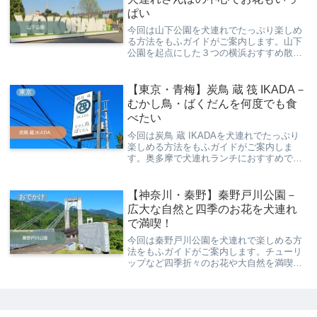
ぱい
今回は山下公園を犬連れでたっぷり楽しめ
る方法をもふガイドがご案内します。山下
公園を起点にした３つの横浜おすすめ散策
コースや横浜をたっぷり感じる山下公園の
魅力をご紹介♪
【東京・青梅】炭鳥 蔵 筏 IKADA－
東京
むかし鳥・ばくだんを何度でも食
べたい
今回は炭鳥 蔵 IKADAを犬連れでたっぷり
楽しめる方法をもふガイドがご案内しま
す。奥多摩で犬連れランチにおすすめでむ
かし鳥・ばくだんおにぎりなど大満足の炭
鳥 蔵 筏 IKADAの魅力とは？
【神奈川・秦野】秦野戸川公園－
おでかけ
広大な自然と四季のお花を犬連れ
で満喫！
今回は秦野戸川公園を犬連れで楽しめる方
法をもふガイドがご案内します。チューリ
ップなど四季折々のお花や大自然を満喫で
きる秦野戸川公園を楽しもう♪